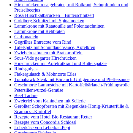
Hirschrücken rosa gebraten, mit Rotkraut, Schupfnudeln und
Preiselbeerjus
Rosa Hirschkalbsrücken – Butterschnitzerl
Goldberg Schnitzel mit Spinatnocken
Lammkrone mit Ratatouille auf Polentaschnitten
Lammkrone mit Rehbraten
Carbonadeln
Gegrilltes Entrecote vom Rind
Tafelspitz mit Schnittlauchsauce, Apfelkren
Zwiebelrostbraten mit Bratkartoffeln
Sous-Vide gegarter Hirschrücken
Hirschrücken mit Apfelrotkraut und Butterspätzle
Rindsgulyas
Fiakergulasch & Mohntorte Eiles
Tomahawk-Steak mit Bärlauch-Grillgemüse und Pfeffersauce
Geschmorte Lammstelze mit Kartoffelbärlauch-Frühlingsrolle,
Petersilienwurzel-Gemüse
Beef Tartare
Zweierlei vom Kaninchen mit Sellerie
Gerollter Schopfbraten mit Ziegenkäse-Honig-Kräuterfülle &
Scamorza-Kartoffel
Rezepte vom Hotel Bio Restaurant Retter
Rezepte vom Concordia Schlössl
Leberkäse von Leberkas-Pepi
Geschmorte Rehkeule