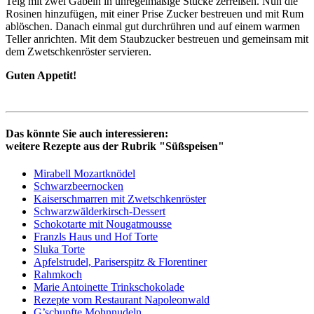
Teig mit zwei Gabeln in unregelmäßige Stücke zerreißen. Nun die
Rosinen hinzufügen, mit einer Prise Zucker bestreuen und mit Rum
ablöschen. Danach einmal gut durchrühren und auf einem warmen
Teller anrichten. Mit dem Staubzucker bestreuen und gemeinsam mit
dem Zwetschkenröster servieren.
Guten Appetit!
Das könnte Sie auch interessieren:
weitere Rezepte aus der Rubrik "Süßspeisen"
Mirabell Mozartknödel
Schwarzbeernocken
Kaiserschmarren mit Zwetschkenröster
Schwarzwälderkirsch-Dessert
Schokotarte mit Nougatmousse
Franzls Haus und Hof Torte
Sluka Torte
Apfelstrudel, Pariserspitz & Florentiner
Rahmkoch
Marie Antoinette Trinkschokolade
Rezepte vom Restaurant Napoleonwald
G’schupfte Mohnnudeln